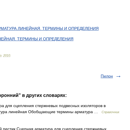
РМАТУРА
ЛИНЕЙНАЯ
.
ТЕРМИНЫ
И
ОПРЕДЕЛЕНИЯ
НЕЙНАЯ
.
ТЕРМИНЫ
И
ОПРЕДЕЛЕНИЯ
lo
.
2010
.
Пилон
оронний" в других словарях:
а для сцепления стержневых подвесных изоляторов в
рматура линейная Обобщающие термины арматура …
Справочник
й пестик Сцепная арматура для сцепления стержневых