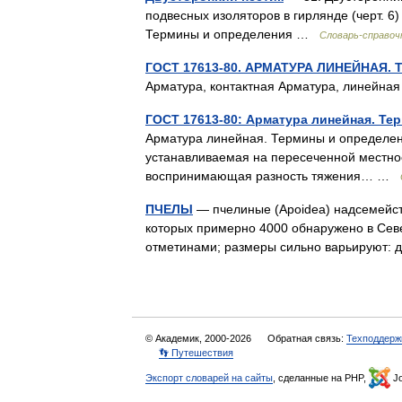
подвесных изоляторов в гирлянде (черт. 6
Термины и определения …
Словарь-справоч
ГОСТ 17613-80. АРМАТУРА ЛИНЕЙНАЯ.
Арматура, контактная Арматура, линейн
ГОСТ 17613-80: Арматура линейная. Те
Арматура линейная. Термины и определен
устанавливаемая на пересеченной местнос
воспринимающая разность тяжения… …
ПЧЕЛЫ
— пчелиные (Apoidea) надсемейств
которых примерно 4000 обнаружено в Сев
отметинами; размеры сильно варьируют:
© Академик, 2000-2026
Обратная связь:
Техподдерж
👣 Путешествия
Экспорт словарей на сайты
, сделанные на PHP,
Jo