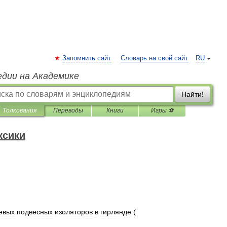
Запомнить сайт
Словарь на свой сайт
RU
едии на Академике
Найти!
Толкования
Переводы
Книги
Игры ⚽
ксики
евых
подвесных
изоляторов
в
гирлянде
(