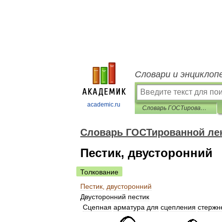
Словари и энциклоп
academic.ru
Словарь ГОСТированной лексики
Словарь ГОСТированной ле
Пестик, двусторонний
Толкование
Пестик
,
двусторонний
Двусторонний
пестик
Сцепная
арматура
для
сцепления
стержн