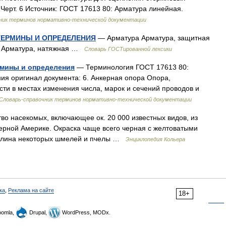
) Черт. 6 Источник: ГОСТ 17613 80: Арматура линейная.
ник терминов нормативно-технической документации
 ТЕРМИНЫ И ОПРЕДЕЛЕНИЯ
— Арматура Арматура, защитная
ая Арматура, натяжная …
Словарь ГОСТированной лексики
рмины и определения
— Терминология ГОСТ 17613 80:
ия оригинал документа: 6. Анкерная опора Опора,
ти в местах изменения числа, марок и сечений проводов и
Словарь-справочник терминов нормативно-технической документации
о насекомых, включающее ок. 20 000 известных видов, из
ерной Америке. Окраска чаще всего черная с желтоватыми
 длина некоторых шмелей и пчелы …
Энциклопедия Кольера
ка
,
Реклама на сайте
18+
omla,
Drupal,
WordPress, MODx.