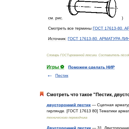
см
.
рис
.
)
Смотреть
все
термины
ГОСТ
17613
-
80
.
А
Источник:
ГОСТ
17613
-
80
.
АРМАТУРА
ЛИ
Словарь
ГОСТированной
лексики
.
Составитель
nicco
Игры ⚽
Поможем сделать НИР
Пестик
Смотреть что такое "Пестик, двуст
двусторонний пестик
— Сцепная арматур
гирлянде. [ГОСТ 17613 80] Тематики а
технического переводчика
Двусторонний пестик
— 31. Двусторонни